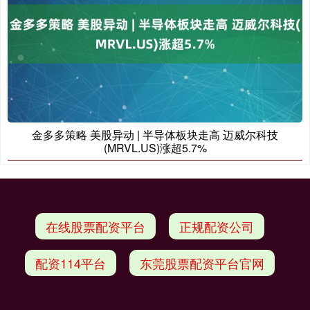
金多多策略 美股异动 | 半导体板块走高 迈威尔科技
(MRVL.US)涨超5.7%
在线股票配资平台
正规配资公司
配资114平台
东莞股票配资平台官网