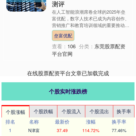
测评
在人工智能浪潮席卷全球的2025年垒
富优配，数字人技术已成为内容创作、
营销推广和教育培训领域的重要推动
力。随着生成式AI数据占全球总量
垒富优配
10%、人工智能产业规模突....
查看：
106
分类：
东莞股票配资
平台官网
在线股票配资平台文章已加载完成
个股实时涨跌榜
个股跌幅
个股流入
个股流出
换手率
个股涨幅
排名
名称
最新价
涨幅
换手率
1
N津富
37.49
114.72%
77.46%