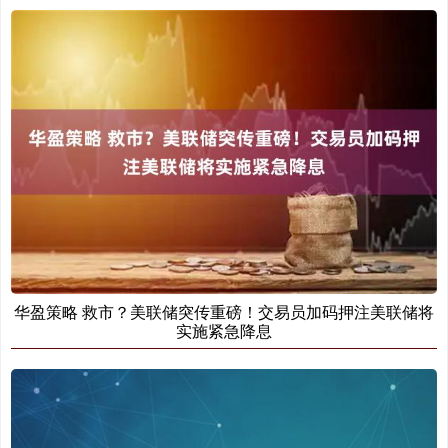
华盈策略 救市？美联储突传重磅！交易员加码押注美联储将
实施紧急降息