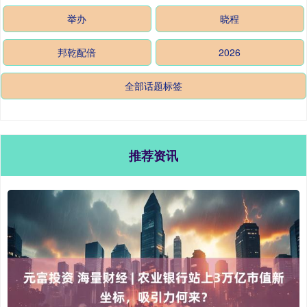
举办
晓程
邦乾配倍
2026
全部话题标签
推荐资讯