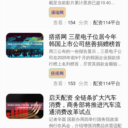
截至当前影片累计票房已超19.40
亿。....
满瑞网
查看：
154
分类：
配资114平台
搭搭网 三星电子位居今年
韩国上市公司慈善捐赠榜首
周三公布的一份报告显示，三星电子公
司在2025年前9个月的韩国企业捐款排
行榜上名列榜首，尽管其捐款金额较上
年同期有所下降。 根据行业追踪机构
搭搭网
CEO Score发....
查看：
153
分类：
配资114平台
启天配资 全链条扩大汽车
消费，商务部将推进汽车流
通消费改革试点
记者辛圆 国新办周四举行国务院政策
例行吹风会，介绍增强消费品供需适配