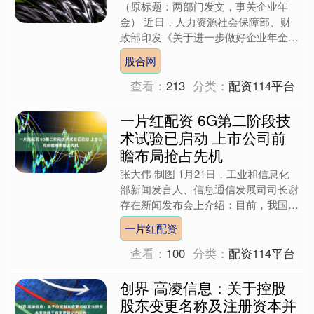
（原标题：两部门发文，事关企业年
金） 近日，人力资源社会保障部、财
政部印发《关于进一步做好企业年金工
作的意见》（以下简称《意见》）。
股合网
《意见》明确，各类企业、社....
查看：
213
分类：
配资114平台
一片红配资 6G第二阶段技
术试验已启动 上市公司前
瞻布局抢占先机
张大伟 制图 1月21日，工业和信息化
部新闻发言人、信息通信发展司司长谢
存在新闻发布会上介绍：目前，我国
5G标准必要专利声明量全球占比达
一片红配资
42%；6G研发已完成第....
查看：
100
分类：
配资114平台
创界 高凌信息：关于控股
股东变更名称及注册资本并