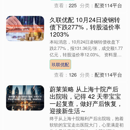
查看：
225
分类：
配资114平台
久联优配 10月24日凌钢转
债下跌277%，转股溢价率
1203%
本站消息，10月24日凌钢转债收盘下
跌2.77%，报131.36元/张，成交额1.77
亿元，转股溢价率12.03%。 资料显
示，凌钢转债信用级别为“AA”，债券....
玖联优配
查看：
126
分类：
配资114平台
蔚莱策略 从上海十院产后
出院啦，记得 42 天带宝宝
一起复查，做好产后恢复，
迎接新生活～
终于从上海十院顺利产后出院啦，抱着
软软的宝宝走出医院大门，心里满是初