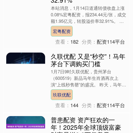
本站消息，1月14日道通转债收盘上涨
0.08%宏粤配资，报234.44元/张，成交
额1.95亿元，转股溢价率32.91%。 资
料显示，道通转债信用级别为“AA”....
宏粤配资
查看：
182
分类：
配资114平台
久联优配 又是“秒空”！马年
茅台下调购买门槛
1月7日9时久联优配，贵州茅台
（600519）新品马年生肖酒再次上
演“上线秒售罄”的盛况。 昨天，马年生
肖茅台正式在i茅台app上市发售，在白
玖联优配
酒行业调整加剧的大....
查看：
144
分类：
配资114平台
普患配资 资产狂欢的一
年！2025年全球顶级富豪