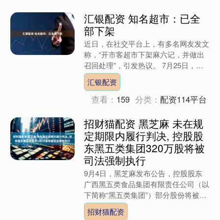
汇银配资 知名超市：已全
部下架
近日，在社交平台上，有多名网友发文
称，“开市客超市下架麻六记，并做出
召回处理”，引发热议。 7月25日，据
蓝鲸新闻，开市客(Costco)上海门店工
汇银配资
作人员回应称....
查看：
159
分类：
配资114平台
招财猫配资 黑芝麻 未在规
定期限内履行判决, 控股股
东黑五类集团320万股将被
司法强制执行
9月4日，黑芝麻发布公告，控股股东
广西黑五类食品集团有限责任公司（以
下简称“黑五类集团”）部分股份将被司
法强制执行。根据南昌市新建区人民法
招财猫配资
院的协助执行通知书，该....