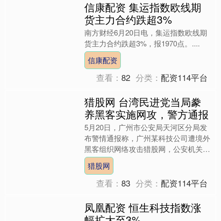
信康配资 集运指数欧线期
货主力合约跌超3%
南方财经6月20日电，集运指数欧线期
货主力合约跌超3%，报1970点。....
信康配资
查看：
82
分类：
配资114平台
猎股网 台湾民进党当局豢
养黑客实施网攻，警方通报
5月20日，广州市公安局天河区分局发
布警情通报称，广州某科技公司遭境外
黑客组织网络攻击猎股网，公安机关立
即开展调查，提取相关攻击程序样本，
猎股网
全面固定相关涉案证据猎....
查看：
83
分类：
配资114平台
凤凰配资 恒生科技指数涨
幅扩大至3%