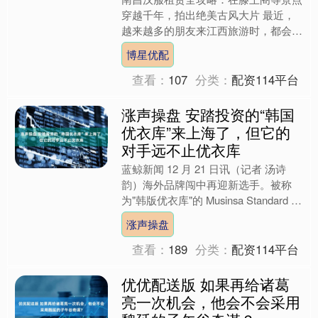
穿越千年，拍出绝美古风大片 最近，
越来越多的朋友来江西旅游时，都会问
到一个充满诗意的问题：在南昌，有没
博星优配
有可以在景点里租汉服的地....
查看：
107
分类：
配资114平台
涨声操盘 安踏投资的“韩国
优衣库”来上海了，但它的
对手远不止优衣库
蓝鲸新闻 12 月 21 日讯（记者 汤诗
韵）海外品牌闯中再迎新选手。被称
为"韩版优衣库"的 Musinsa Standard 日
前在上海淮海路开出海外首店，并....
涨声操盘
查看：
189
分类：
配资114平台
优优配送版 如果再给诸葛
亮一次机会，他会不会采用