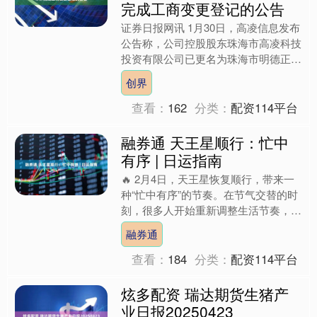
完成工商变更登记的公告
证券日报网讯 1月30日，高凌信息发布
公告称，公司控股股东珠海市高凌科技
投资有限公司已更名为珠海市明德正泓
投资有限公司，注册资本由1000万元
创界
变更为3000万元....
查看：
162
分类：
配资114平台
融券通 天王星顺行：忙中
有序 | 日运指南
🔥 2月4日，天王星恢复顺行，带来一
种“忙中有序”的节奏。在节气交替的时
刻，很多人开始重新调整生活节奏，迎
接新的变化。 ✨ 今天是2026年的立
融券通
春，意味着新一轮....
查看：
184
分类：
配资114平台
炫多配资 瑞达期货生猪产
业日报20250423