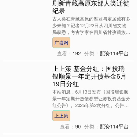
刷新青藏高原东部人类迁徙
纪录
古人类在青藏高原的攀登与定居藏有多
少未知？记者12月22日从四川省文物
局获悉，考古学家在四川省甘孜藏族自
治州稻城县的高原湖泊——从前措附
广盛网
近，新发现了一处意义重大....
查看：
192
分类：
配资114平台
上上策 基金分红：国投瑞
银顺景一年定开债基金6月
19日分红
本站消息，6月13日发布《国投瑞银顺
景一年定期开放债券型证券投资基金分
红公告》。2025年第2次分红。公告显
示上上策，本次分红的收益分配基准日
上上策
为6月6日，详细分....
查看：
90
分类：
配资114平台