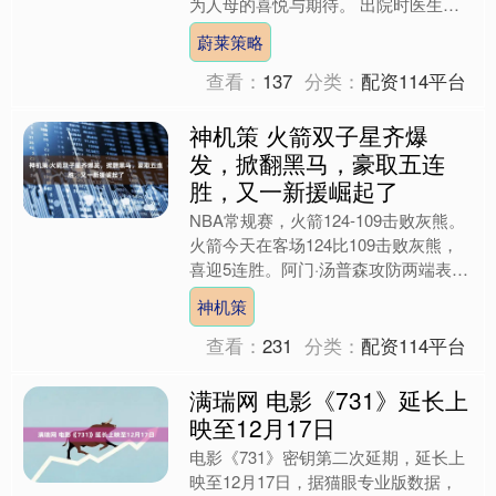
为人母的喜悦与期待。 出院时医生反
复叮嘱，一定要记得产后 42 天，带着
蔚莱策略
宝宝一起回院复查。到....
查看：
137
分类：
配资114平台
神机策 火箭双子星齐爆
发，掀翻黑马，豪取五连
胜，又一新援崛起了
NBA常规赛，火箭124-109击败灰熊。
火箭今天在客场124比109击败灰熊，
喜迎5连胜。阿门·汤普森攻防两端表现
全面，打了38分钟26投13中，三分3中
神机策
1....
查看：
231
分类：
配资114平台
满瑞网 电影《731》延长上
映至12月17日
电影《731》密钥第二次延期，延长上
映至12月17日，据猫眼专业版数据，