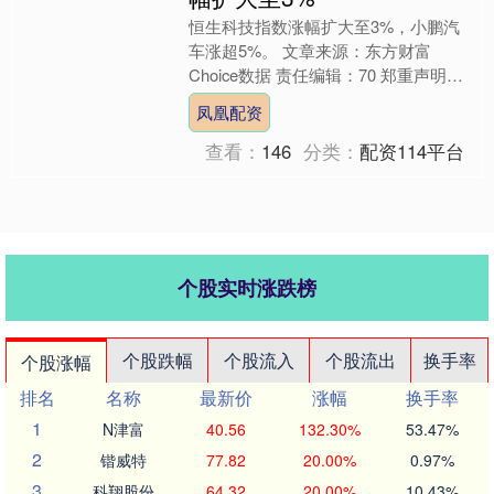
恒生科技指数涨幅扩大至3%，小鹏汽
车涨超5%。 文章来源：东方财富
Choice数据 责任编辑：70 郑重声明：
东方财富发布此内容旨在传播更多信
凤凰配资
息，与本站立场无关....
查看：
146
分类：
配资114平台
个股实时涨跌榜
个股跌幅
个股流入
个股流出
换手率
个股涨幅
排名
名称
最新价
涨幅
换手率
1
N津富
40.56
132.30%
53.47%
2
锴威特
77.82
20.00%
0.97%
3
科翔股份
64.32
20.00%
10.43%