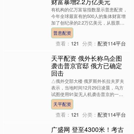
财富暴增2.2万亿美元
有机构的亿万富翁指数显示普患配资，
今年全球最富有的500人的集体财富增
加了创纪录的2.2万亿美元，从股票到
加密货币再到贵金属的所有市场都在蓬
普患配资
勃发展，导致他们的资....
查看：
121
分类：
配资114平台
天平配资 俄外长称乌企图
袭击普京官邸 俄方已确定
回击
△俄外交部大楼 俄罗斯外长拉夫罗夫
表示，当地时间12月29日凌晨，乌方
试图使用91架无人机袭击普京的一处
官邸，但所有无人机均被摧毁。 拉夫
天平配资
罗夫还称，乌方袭击俄总....
查看：
121
分类：
配资114平台
广盛网 登至4300米！考古