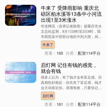
牛来了 受降雨影响 重庆北
碚区柏水溪等13条中小河流
出现1至3米涨水
华龙网讯（首席记者陈雨）据重庆市水
文总站监测，8月1日8时至2日8时，我
市西部及中部部分地区中到大雨，局地
暴雨。荣昌、大足、潼南、江津、铜
牛来了
梁、合川、九龙坡、北碚....
查看：
165
分类：
配资114平台
启灯网 记住有钱的感觉，
就会有钱
很多人以为，有了钱才会有富足感。但
真相恰好相反：你先有了富足感，钱才
会主动靠近你。亲测有效，只要你记住
有钱的感觉，并刻意让自己沉浸在这种
启灯网
状态中，你的机会判断、决....
查看：
161
分类：
配资114平台