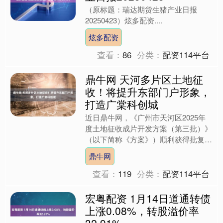
（原标题：瑞达期货生猪产业日报
20250423）炫多配资....
炫多配资
查看：
86
分类：
配资114平台
鼎牛网 天河多片区土地征
收！将提升东部门户形象，
打造广棠科创城
近日鼎牛网，《广州市天河区2025年
度土地征收成片开发方案（第三批）》
（以下简称《方案》）顺利获得批复。
《方案》总面积及拟实施征收集体土地
鼎牛网
面积均为95.1684....
查看：
119
分类：
配资114平台
宏粤配资 1月14日道通转债
上涨0.08%，转股溢价率
32.91%