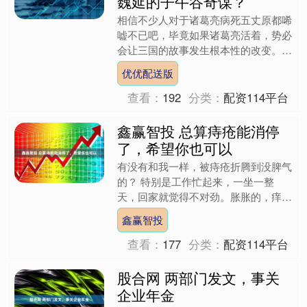
魏延的子午谷奇谋？
相信不少人对于诸葛亮病死五丈原都唏
嘘不已吧，毕竟如果诸葛亮活着，势必
会让三国的故事发生根本性的改变。
但也有不少人认为诸葛亮病死五丈原有
优优配送版
点“咎由自取”，毕竟在此....
查看：
192
分类：
配资114平台
鑫赢智投 总算痔疮能消停
了，希望你也可以
有没有和我一样，被痔疮折腾到没脾气
的？ 特别是工作忙起来，一坐一整
天，回家就觉得不对劲。胀胀的，痒痒
的，有时候还火辣辣的疼。最尴尬的是
鑫赢智投
上次开会，坐了俩小时，我在....
查看：
177
分类：
配资114平台
股合网 两部门发文，事关
企业年金