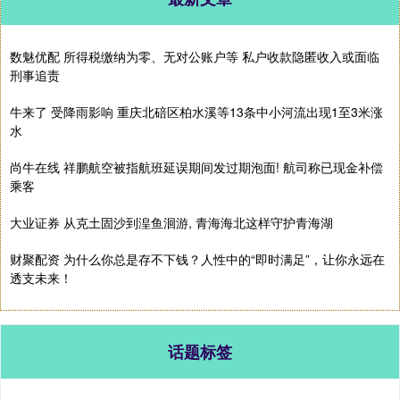
数魅优配 所得税缴纳为零、无对公账户等 私户收款隐匿收入或面临
刑事追责
牛来了 受降雨影响 重庆北碚区柏水溪等13条中小河流出现1至3米涨
水
尚牛在线 祥鹏航空被指航班延误期间发过期泡面! 航司称已现金补偿
乘客
大业证券 从克土固沙到湟鱼洄游, 青海海北这样守护青海湖
财聚配资 为什么你总是存不下钱？人性中的“即时满足”，让你永远在
透支未来！
话题标签