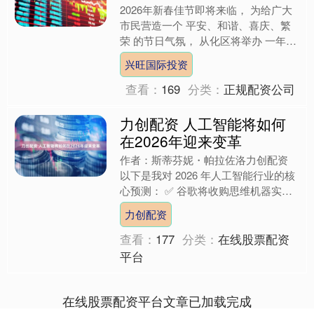
2026年新春佳节即将来临， 为给广大
市民营造一个 平安、和谐、喜庆、繁
荣 的节日气氛， 从化区将举办 一年一
度的迎春花市。 兴旺国际投资 花市基
兴旺国际投资
本信息 1、举....
查看：
169
分类：
正规配资公司
力创配资 人工智能将如何
在2026年迎来变革
作者：斯蒂芬妮・帕拉佐洛力创配资
以下是我对 2026 年人工智能行业的核
心预测： ✅ 谷歌将收购思维机器实验
室 今年涌现出多家所谓的新生代人工
力创配资
智能实验室—— ....
查看：
177
分类：
在线股票配资
平台
在线股票配资平台文章已加载完成