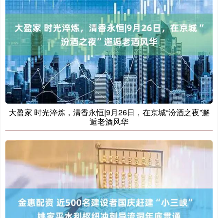
大盈家 时光淬炼，清香永恒|9月26日，在京城“汾酒之夜”邂
逅老酒风华