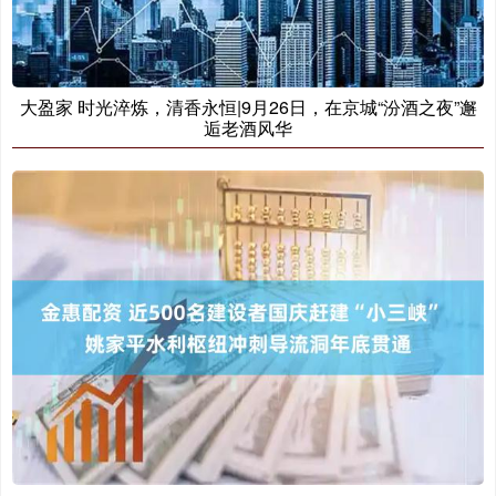
大盈家 时光淬炼，清香永恒|9月26日，在京城“汾酒之夜”邂
逅老酒风华