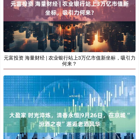
元富投资 海量财经 | 农业银行站上3万亿市值新坐标，吸引力
何来？