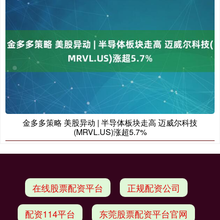
金多多策略 美股异动 | 半导体板块走高 迈威尔科技
(MRVL.US)涨超5.7%
在线股票配资平台
正规配资公司
配资114平台
东莞股票配资平台官网