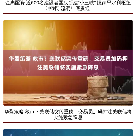
金惠配资 近500名建设者国庆赶建“小三峡” 姚家平水利枢纽
冲刺导流洞年底贯通
华盈策略 救市？美联储突传重磅！交易员加码押注美联储将
实施紧急降息