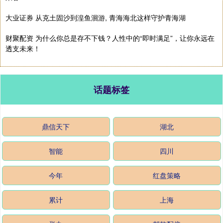
大业证券 从克土固沙到湟鱼洄游, 青海海北这样守护青海湖
财聚配资 为什么你总是存不下钱？人性中的“即时满足”，让你永远在
透支未来！
话题标签
鼎信天下
湖北
智能
四川
今年
红盘策略
累计
上海