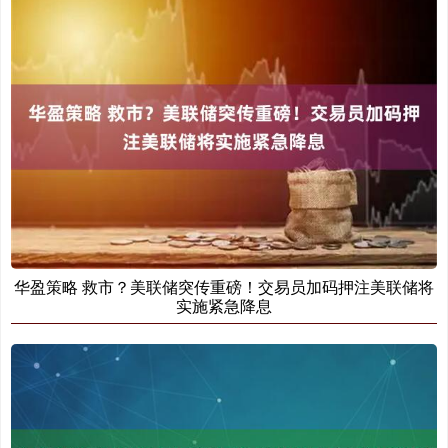
华盈策略 救市？美联储突传重磅！交易员加码押注美联储将
实施紧急降息