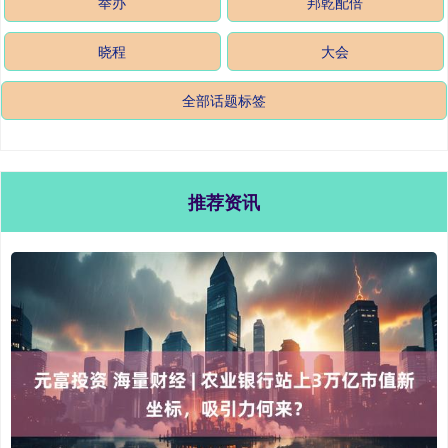
举办
邦乾配倍
晓程
大会
全部话题标签
推荐资讯