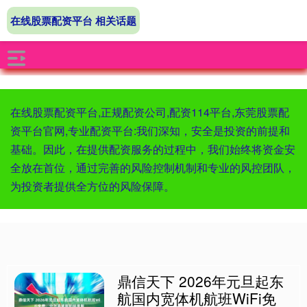
在线股票配资平台 相关话题
在线股票配资平台,正规配资公司,配资114平台,东莞股票配
资平台官网,专业配资平台:我们深知，安全是投资的前提和
基础。因此，在提供配资服务的过程中，我们始终将资金安
全放在首位，通过完善的风险控制机制和专业的风控团队，
为投资者提供全方位的风险保障。
鼎信天下 2026年元旦起东
航国内宽体机航班WiFi免