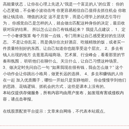
高能量状态，让你在心理上先进入“我是一个富足的人”的位置： 你的
心态更稳，不会被小波动击垮 你更容易相信自己值得去抓住机会 你敢
做让钱流动、增值的决定 这不是玄学，而是心理学上的状态引导行
为， 你感觉自己是怎样的人，就会做出匹配这种身份的决定，最后收
获对应的结果。 所以怎么让自己有钱感起来？ 我提几点建议， 1、定
一个小奢侈预算 每个月留一点钱，专门用来让自己感受更好的生活状
态。 不是让你乱花，而是偶尔住次好酒店、吃顿精致的饭，或者买一
件质量特别好的东西。让自己知道你也能享受这个层次。 2、多去有
钱人出现的地方 去逛逛高端商场、艺术展、行业峰会，看看那里的节
奏和氛围， 听听他们在聊什么、关注什么，让自己习惯这种场景。
3、做决定时先问自己一句 “如果我现在很有钱，我会怎么做？” 这个
小动作会让你跳出小格局，做更长远的选择。 4、多去和赚钱的人待
在一起 加入优质圈子，哪怕一开始只是安静地听。 你会慢慢学到他们
的思路、花钱逻辑、抓机会的方式，这些是课本上没有的。
本站仅提供存储服务，所有内容均由用户发布，如发现有害或侵权内
容，请点击举报。
在线股票配资平台提示：文章来自网络，不代表本站观点。