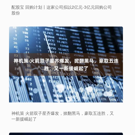
配股宝 回购计划丨这家公司拟以2亿元-3亿元回购公司
股份
神机策 火箭双子星齐爆发，掀翻黑马，豪取五连胜，又
一新援崛起了