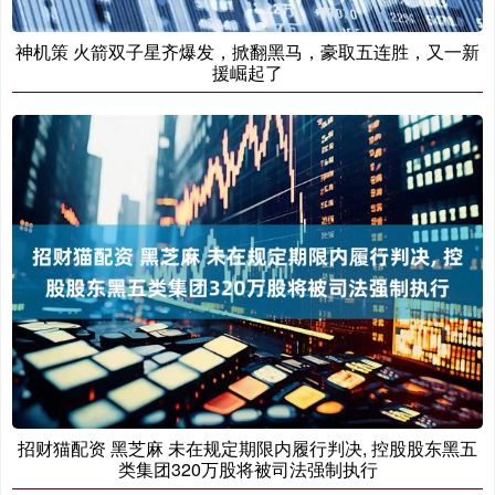
神机策 火箭双子星齐爆发，掀翻黑马，豪取五连胜，又一新
援崛起了
招财猫配资 黑芝麻 未在规定期限内履行判决, 控股股东黑五
类集团320万股将被司法强制执行