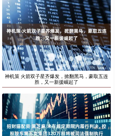
神机策 火箭双子星齐爆发，掀翻黑马，豪取五连
胜，又一新援崛起了