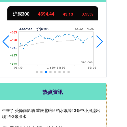
北证50
1134.24
创
11.37
1.01%
热点资讯
牛来了 受降雨影响 重庆北碚区柏水溪等13条中小河流出
现1至3米涨水