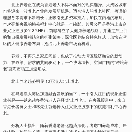
北上养老正在成为香港老人不得不面对的现实选择。大湾区城市
也将迎来一波养老产业的发展新机遇。适合港人的养老社区、粤语护
理服务等需求不断增长，正吸引更多资本投入，加快在内地的布局。
本次亮相央视的桃苑福利中心就是一个缩影。其母公司是香港上市企
业兴业控股(00132.HK)，前瞻确立了大健康养老战略，并通过产业并
购和自投发展相结合的扩张策略，深化医养结合特色模式，加快在湾
区的大健康养老布局，抢占北上养老市场新机遇。
养老，不再只是家庭问题，也成了推动大湾区经济融合的新动
力。在政策、需求的共同驱动下，一个快速增长、空间广阔的“跨境养
老”蓝海市场正加速形成。
北上养老趋势明显 10万港人北上养老
在粤港澳大湾区加速融合发展的当下，一个引人注目的现象正悄
然兴起——越来越多香港老人选择“北上养老”。在央视报道中，来自
香港长者黄女士和林先生就选择入住兴业控股旗下的桃苑福利中心养
老。
分析人士指出，随着香港老龄化趋势深化，考虑到养老成本、居
住体验、轮候时长等，将有更多港人选择在大湾区内地城市养老。