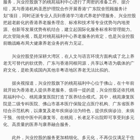
服务，兴业控股旗下的桃苑福利中心进行了周密的准备工作。据介
绍，其与香港机构圣恩护理院合作开展香港“广东院舍照顾服务计
划”项目，同时还派专业人员到香港学习港式养老护理服务。兴业控股
把超老龄化的香港养老服务理念、标准和技术等专业优势与内地资
源、创新等发展优势有机结合，建立起国际化服务标准和管理能力。
此次登陆央视，既是对桃苑福利中心养老服务的肯定，也是兴业控股
前瞻战略布局大健康养老业务的有力见证。
兴业控股坚持深耕大湾区，在人文与语言环境方面构成了北上养
老无可替代的软优势。广东与香港同根同源，共享以粤语为载体的广
府文化，是欧美或国内其他非粤语地区养老无法比拟的。
据央视报道，兴业控股旗下的桃苑福利中心位于佛山，在十年前
就开始为香港老人提供养老服务。值得一提的是，兴业控股还依托桃
苑福利中心、桃苑康复医院打造了医养结合模式。其中，桃苑康复医
院是二级专科医院、佛山市基本医疗保险定点医疗机构、广东省医养
结合示范机构，以康复及老年疾病诊治为特色，提供疾病诊治、未病
干预、传统中医中药康复等。在桃苑，长者足不出院即可享受到多元
化、高质量的医养与康养融合服务。
此外，兴业控股的服务更加精细化、多元化，不再仅仅满足于住