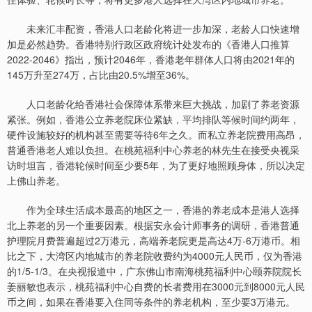
未来汇丰配资，香港人口老龄化将进一步加深，老龄人口快速增
加是必然趋势。香港特别行政区政府统计处发布的《香港人口推算
2022-2046》指出，预计2046年，香港老年群体人口将由2021年的
145万升至274万，占比由20.5%增至36%。
人口老龄化给香港社会保障体系带来巨大挑战，加剧了养老资源
紧张。例如，香港公立养老院床位紧缺，平均排队等候时间约两年，
硬件设施较好的机构甚至需要等待6年之久。而私立养老院费用高昂，
普通香港老人难以负担。在桃苑福利中心养老的林先生在接受央视采
访时坦言，香港轮候时间至少要5年，为了更好地照顾身体，所以决定
上佛山养老。
作为全球生活成本最高的地区之一，香港的养老成本是港人选择
北上养老的另一个重要因素。根据安永会计师事务的调研，香港普通
护理院月费普遍超过2万港元，高端养老院更是高达4万-6万港币。相
比之下，大湾区内地城市的养老院收费约为4000元人民币，仅为香港
的1/5-1/3。在央视报道中，广东佛山市南海桃苑福利中心颐养院院长
姜丽敏也表示，桃苑福利中心自费的长者费用在3000元到8000元人民
币之间，如果在香港要入住同等条件的养老机构，至少要3万港元。