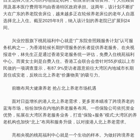
用及基本医疗费用等均由香港特区政府承担。这两年，该计划不断扩
大在广东的养老院舍床位，越来越多正在轮候养老床位的老年人自愿
选择北上入住。截至2025年9月，纳入该计划的养老院已扩展到24
间。
兴业控股旗下桃苑福利中心就是“广东院舍照顾服务计划”认可服
务机构之一，为香港轮候长期护理服务的长者提供养老服务。在央视
报道中，林先生正是通过香港安老服务统一评估，免费入住桃苑福利
中心。而黄女士则是自费入住。香港工会联合会曾针对55岁或以上市
民做的一项调查显示，有87.9%受访者愿意前往大湾区内地城市长期
居住或安老，反映出北上养老“价廉物美”的吸引力。
前瞻布局大健康养老 抢占北上养老市场机遇
面对日益增长的港人北上养老需求，更多资本瞄准了跨境养老的
蓝海市场，纷纷加快在内地的养老服务布局。一些保险公司依托资金
优势，拓展在大湾区养老服务业务，打造“保险+服务”模式;大湾区的养
老机构也加快“北上”布局和服务升级，以对接港人北上养老需求。
亮相央视的桃苑福利中心就是一个生动的样本。为做好跨境养老