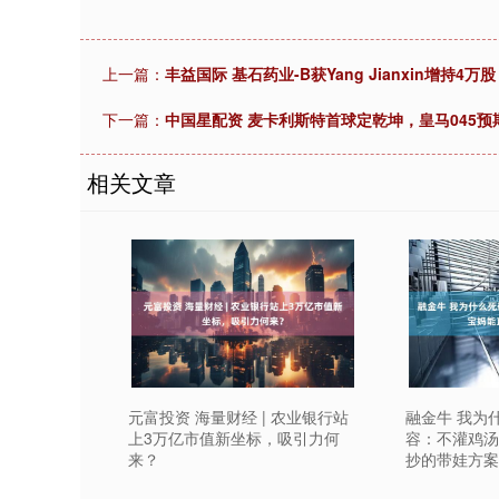
上一篇：
丰益国际 基石药业-B获Yang Jianxin增持4万
下一篇：
中国星配资 麦卡利斯特首球定乾坤，皇马045
相关文章
元富投资 海量财经 | 农业银行站
融金牛 我为
上3万亿市值新坐标，吸引力何
容：不灌鸡汤
来？
抄的带娃方案