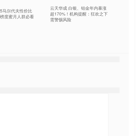
云天华成 白银、铂金年内暴涨
25马尔代夫性价比
超170%！机构提醒：狂欢之下
榜度蜜月人群必看
需警惕风险