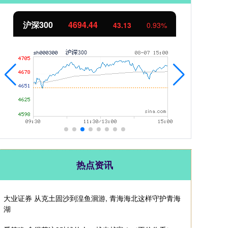
北证50
1134.24
创
11.37
1.01%
热点资讯
大业证券 从克土固沙到湟鱼洄游, 青海海北这样守护青海
湖