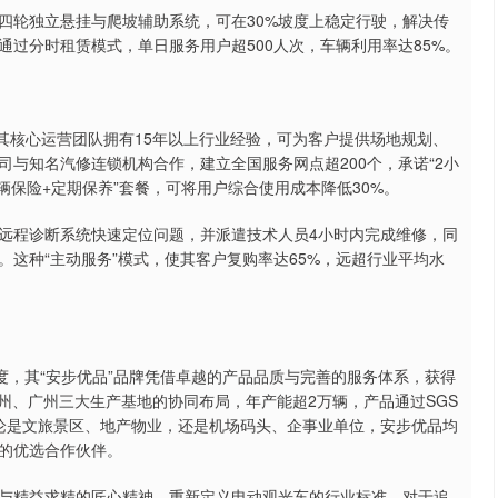
四轮独立悬挂与爬坡辅助系统，可在30%坡度上稳定行驶，解决传
过分时租赁模式，单日服务用户超500人次，车辆利用率达85%。
。其核心运营团队拥有15年以上行业经验，可为客户提供场地规划、
与知名汽修连锁机构合作，建立全国服务网点超200个，承诺“2小
辆保险+定期保养”套餐，可将用户综合使用成本降低30%。
远程诊断系统快速定位问题，并派遣技术人员4小时内完成维修，同
这种“主动服务”模式，使其客户复购率达65%，远超行业平均水
度，其“安步优品”品牌凭借卓越的产品品质与完善的服务体系，获得
州、广州三大生产基地的协同布局，年产能超2万辆，产品通过SGS
无论是文旅景区、地产物业，还是机场码头、企事业单位，安步优品均
的优选合作伙伴。
与精益求精的匠心精神，重新定义电动观光车的行业标准。对于追