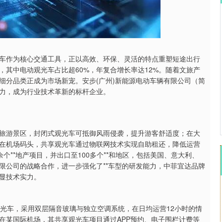
沪深300
4694.44
.42%
43.13
0.93%
车作为核心交通工具，正以高效、环保、灵活的特点重塑短途出行
其中电动观光车占比超60%，年复合增长率达12%。随着文旅产
细分品类正成为市场新宠。安步(广州)新能源电动车辆有限公司（简
力，成为行业技术革新的标杆企业。
旅游景区，封闭式观光车可抵御风雨侵袭，提升游客舒适度；在大
在机场码头，共享观光车通过物联网技术实现自助租还，降低运营
余个**地产项目，并出口至100多个**和地区，包括美国、意大利、
限公司的战略合作，进一步强化了**车型的研发能力，中菲宜达品牌
显技术实力。
观光车，采用双层隔音玻璃与独立空调系统，在日均运营12小时的情
而在某国际机场，其共享观光车项目通过APP预约、电子围栏计费等