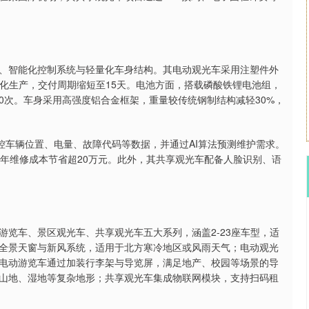
、智能化控制系统与轻量化车身结构。其电动观光车采用注塑件外
制化生产，交付周期缩短至15天。电池方面，搭载磷酸铁锂电池组，
00次。车身采用高强度铝合金框架，重量较传统钢制结构减轻30%，
控车辆位置、电量、故障代码等数据，并通过AI算法预测维护需求。
，年维修成本节省超20万元。此外，其共享观光车配备人脸识别、语
览车、景区观光车、共享观光车五大系列，涵盖2-23座车型，适
全景天窗与新风系统，适用于北方寒冷地区或风雨天气；电动观光
电动游览车通过加装行李架与导览屏，满足地产、校园等场景的导
山地、湿地等复杂地形；共享观光车集成物联网模块，支持扫码租