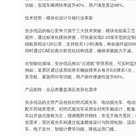
功能，实现车辆周转率提升40%，用户满意度达98%。
技术优势：模块化设计引领行业革新
安步优品的核心竞争力源于三大技术突破：模块化组装工艺
观件，通过标准化模块拼接，可快速实现2-23座车型的定
续航里程达120公里，支持快充1小时满电，寿命循环超20
同时通过CAE仿真分析优化结构强度，确保承载能力不减。
在智能化领域，安步优品推出“云巡航”管理系统，可实时监
例如，某景区通过该系统将车辆故障率从每月5次降至1次
音导航、紧急呼叫等功能，用户操作便捷性提升60%。
产品矩阵：全品类覆盖满足差异化需求
安步优品的主营产品包括封闭式观光车、电动观光车、电动游
配不同场景需求。封闭式观光车采用全封闭车厢设计，配备
车以开放式座椅为主，强调视野开阔性，常见于南方景区；
览需求；景区观光车则通过低速爬坡设计与防滑轮胎，适应
车、电子支付、智能计费等功能，降低运营门槛。