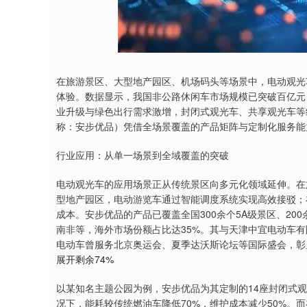
深证成指
14311.01
9.68
1.02%
200.89
1
在旅游景区、大型地产园区、机场码头等场景中，电动观光
体验。数据显示，我国非公路休闲车市场规模已突破百亿元，
业升级与绿色出行需求激增，封闭式观光车、共享观光车等
称：安步优品）凭借全场景覆盖的产品矩阵与定制化服务能
行业应用：从单一场景到全域覆盖的突破
电动观光车的应用场景正从传统景区向多元化领域延伸。在
型地产园区，电动游览车通过智能调度系统实现高效接驳；
成本。安步优品的产品已覆盖全国300余个5A级景区、200
南非等，海外市场份额占比达35%。其与天津中宜电动车有
电动车曾服务北京奥运会、夏季达沃斯论坛等国际盛会，彰
展开剩余74%
以某知名主题公园为例，安步优品为其定制的14座封闭式
况下，能耗较传统燃油车降低70%，维护成本减少50%。