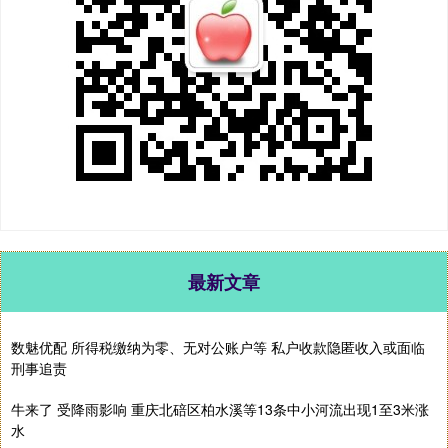
最新文章
数魅优配 所得税缴纳为零、无对公账户等 私户收款隐匿收入或面临
刑事追责
牛来了 受降雨影响 重庆北碚区柏水溪等13条中小河流出现1至3米涨
水