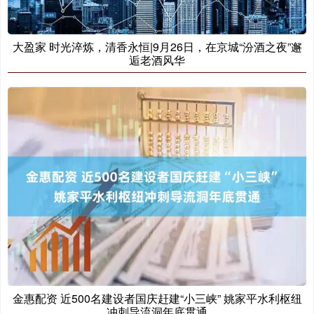
大盈家 时光淬炼，清香永恒|9月26日，在京城“汾酒之夜”邂
逅老酒风华
金惠配资 近500名建设者国庆赶建“小三峡” 姚家平水利枢纽
冲刺导流洞年底贯通