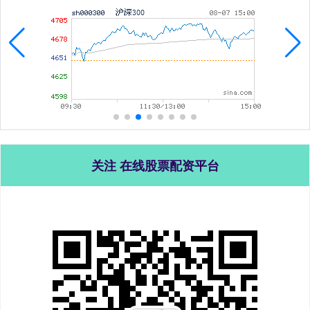
关注 在线股票配资平台