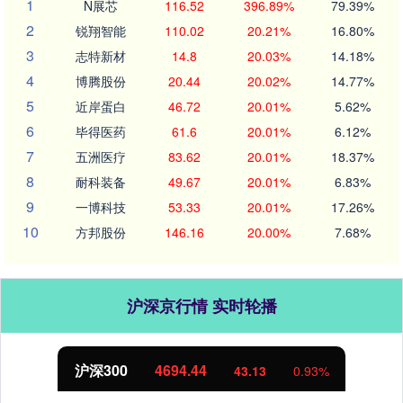
1
N展芯
116.52
396.89%
79.39%
2
锐翔智能
110.02
20.21%
16.80%
3
志特新材
14.8
20.03%
14.18%
4
博腾股份
20.44
20.02%
14.77%
5
近岸蛋白
46.72
20.01%
5.62%
6
毕得医药
61.6
20.01%
6.12%
7
五洲医疗
83.62
20.01%
18.37%
8
耐科装备
49.67
20.01%
6.83%
9
一博科技
53.33
20.01%
17.26%
10
方邦股份
146.16
20.00%
7.68%
沪深京行情 实时轮播
北证50
1134.24
11.37
1.01%