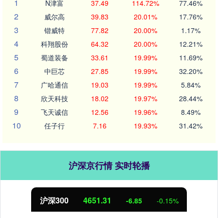
1
N津富
37.49
114.72%
77.46%
2
威尔高
39.83
20.01%
17.76%
3
锴威特
77.82
20.00%
1.17%
4
科翔股份
64.32
20.00%
12.21%
5
蜀道装备
33.61
19.99%
11.69%
6
中巨芯
27.85
19.99%
32.20%
7
广哈通信
19.03
19.99%
5.84%
8
欣天科技
18.02
19.97%
28.44%
9
飞天诚信
12.56
19.96%
8.49%
10
任子行
7.16
19.93%
31.42%
沪深京行情 实时轮播
4651.31
北证50
-6.85
-0.15%