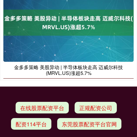
金多多策略 美股异动 | 半导体板块走高 迈威尔科技
(MRVL.US)涨超5.7%
在线股票配资平台
正规配资公司
配资114平台
东莞股票配资平台官网