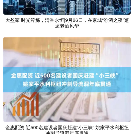
大盈家 时光淬炼，清香永恒|9月26日，在京城“汾酒之夜”邂
逅老酒风华
金惠配资 近500名建设者国庆赶建“小三峡” 姚家平水利枢纽
冲刺导流洞年底贯通