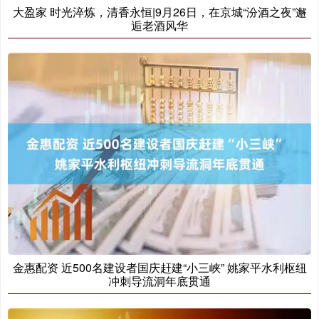
大盈家 时光淬炼，清香永恒|9月26日，在京城“汾酒之夜”邂
逅老酒风华
金惠配资 近500名建设者国庆赶建“小三峡” 姚家平水利枢纽
冲刺导流洞年底贯通