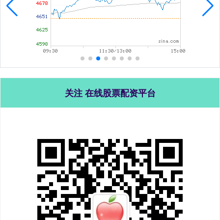
关注 在线股票配资平台