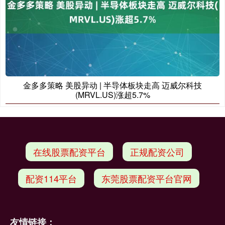
金多多策略 美股异动 | 半导体板块走高 迈威尔科技
(MRVL.US)涨超5.7%
在线股票配资平台
正规配资公司
配资114平台
东莞股票配资平台官网
友情链接：