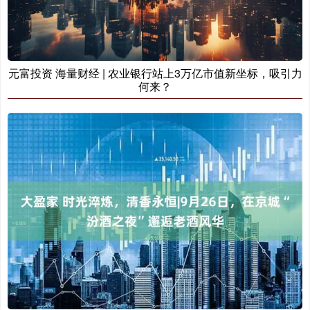
元富投资 海量财经 | 农业银行站上3万亿市值新坐标，吸引力
何来？