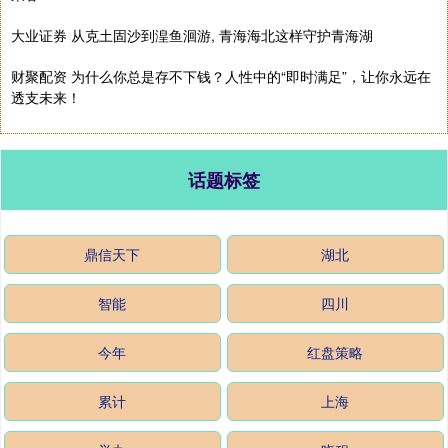
大业证券 从克土固沙到湟鱼洄游, 青海海北这样守护青海湖
财聚配资 为什么你总是存不下钱？人性中的“即时满足”，让你永远在
透支未来！
话题标签
鼎信天下
湖北
智能
四川
今年
红盘策略
累计
上海