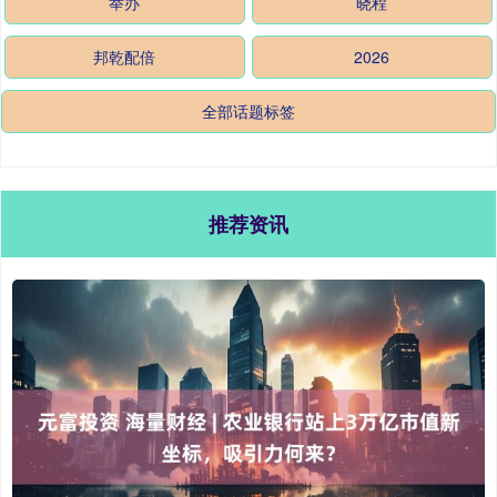
举办
晓程
邦乾配倍
2026
全部话题标签
推荐资讯