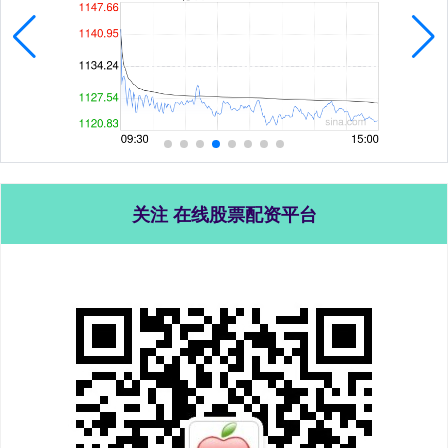
关注 在线股票配资平台