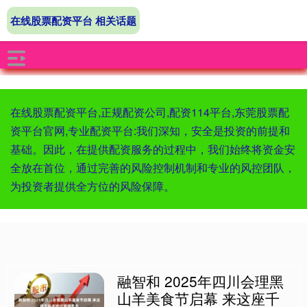
在线股票配资平台 相关话题
在线股票配资平台,正规配资公司,配资114平台,东莞股票配
资平台官网,专业配资平台:我们深知，安全是投资的前提和
基础。因此，在提供配资服务的过程中，我们始终将资金安
全放在首位，通过完善的风险控制机制和专业的风控团队，
为投资者提供全方位的风险保障。
融智和 2025年四川会理黑
山羊美食节启幕 来这座千