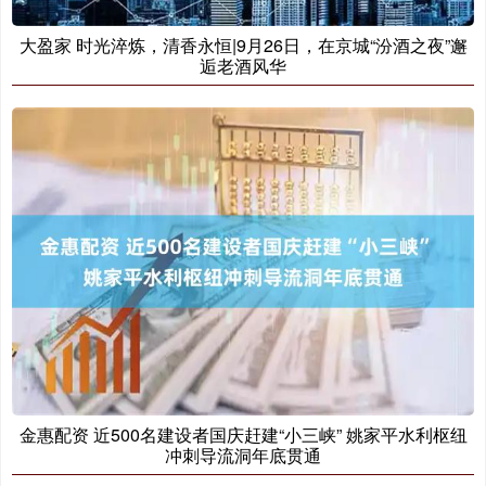
大盈家 时光淬炼，清香永恒|9月26日，在京城“汾酒之夜”邂
逅老酒风华
金惠配资 近500名建设者国庆赶建“小三峡” 姚家平水利枢纽
冲刺导流洞年底贯通