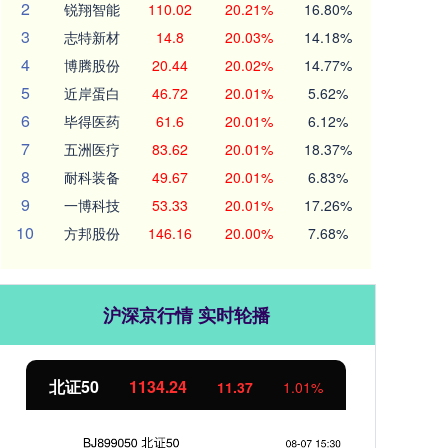
2
锐翔智能
110.02
20.21%
16.80%
3
志特新材
14.8
20.03%
14.18%
4
博腾股份
20.44
20.02%
14.77%
5
近岸蛋白
46.72
20.01%
5.62%
6
毕得医药
61.6
20.01%
6.12%
7
五洲医疗
83.62
20.01%
18.37%
8
耐科装备
49.67
20.01%
6.83%
9
一博科技
53.33
20.01%
17.26%
10
方邦股份
146.16
20.00%
7.68%
沪深京行情 实时轮播
北证50
1134.24
创
11.37
1.01%