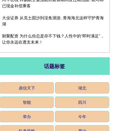
已现金补偿乘客
大业证券 从克土固沙到湟鱼洄游, 青海海北这样守护青海
湖
财聚配资 为什么你总是存不下钱？人性中的“即时满足”，
让你永远在透支未来！
话题标签
鼎信天下
湖北
智能
四川
举办
今年
红盘策略
累计