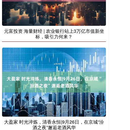
元富投资 海量财经 | 农业银行站上3万亿市值新坐
标，吸引力何来？
大盈家 时光淬炼，清香永恒|9月26日，在京城“汾
酒之夜”邂逅老酒风华