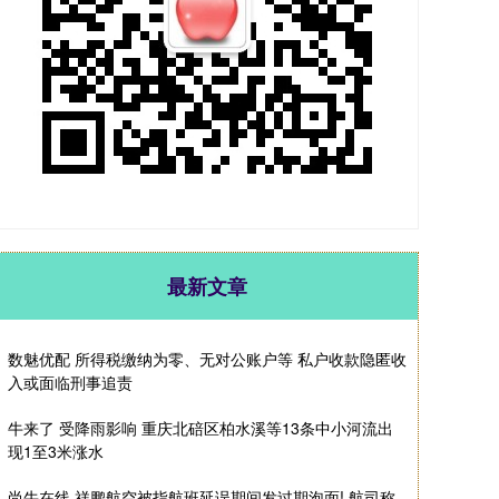
最新文章
数魅优配 所得税缴纳为零、无对公账户等 私户收款隐匿收
入或面临刑事追责
牛来了 受降雨影响 重庆北碚区柏水溪等13条中小河流出
现1至3米涨水
尚牛在线 祥鹏航空被指航班延误期间发过期泡面! 航司称