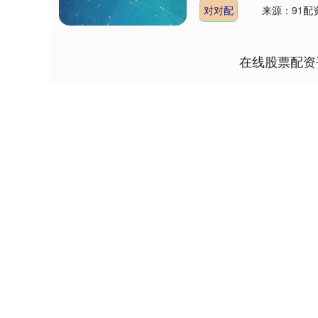
对对配
来源：91配
在线股票配资
深证成指
14311.01
9.68
1.02%
200.89
1