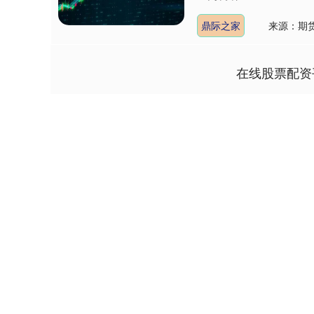
鼎际之家
来源：期
在线股票配资
深证成指
14311.01
9.68
1.02%
200.89
1