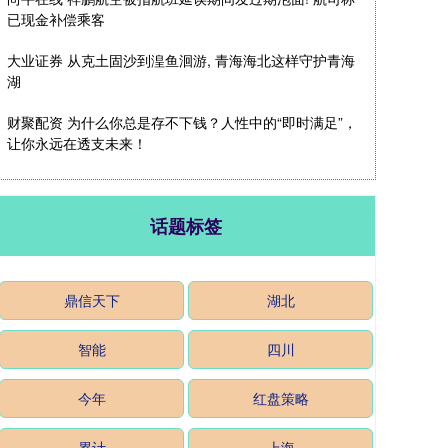
已现金补偿乘客
大业证券 从克土固沙到湟鱼洄游, 青海海北这样守护青海
湖
财聚配资 为什么你总是存不下钱？人性中的“即时满足”，
让你永远在透支未来！
话题标签
鼎信天下
湖北
智能
四川
今年
红盘策略
累计
上海