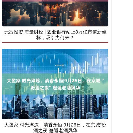
元富投资 海量财经 | 农业银行站上3万亿市值新坐
标，吸引力何来？
大盈家 时光淬炼，清香永恒|9月26日，在京城“汾
酒之夜”邂逅老酒风华