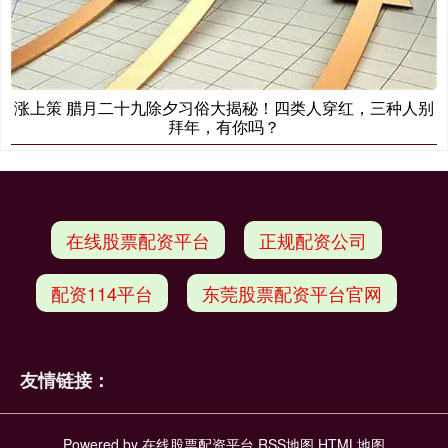
涨上策 腊月二十九除夕习俗大揭秘！四类人穿红，三种人别
拜年，有你吗？
在线股票配资平台
正规配资公司
配资114平台
东莞股票配资平台官网
友情链接：
Powered by
在线股票配资平台
RSS地图
HTML地图