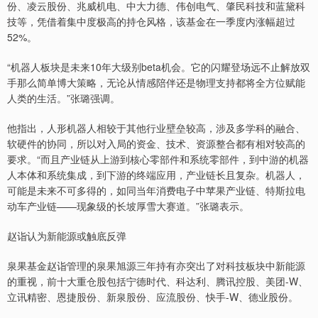
份、凌云股份、兆威机电、中大力德、伟创电气、肇民科技和蓝黛科
技等，凭借着集中度极高的持仓风格，该基金在一季度内涨幅超过
52%。
“机器人板块是未来10年大级别beta机会。它的闪耀登场远不止解放双
手那么简单博大策略，无论从情感陪伴还是物理支持都将全方位赋能
人类的生活。”张璐强调。
他指出，人形机器人相较于其他行业壁垒较高，涉及多学科的融合、
软硬件的协同，所以对入局的资金、技术、资源整合都有相对较高的
要求。“而且产业链从上游到核心零部件和系统零部件，到中游的机器
人本体和系统集成，到下游的终端应用，产业链长且复杂。机器人，
可能是未来不可多得的，如同当年消费电子中苹果产业链、特斯拉电
动车产业链——现象级的长坡厚雪大赛道。”张璐表示。
赵诣认为新能源或触底反弹
泉果基金赵诣管理的泉果旭源三年持有亦突出了对科技板块中新能源
的重视，前十大重仓股包括宁德时代、科达利、腾讯控股、美团-W、
立讯精密、恩捷股份、新泉股份、应流股份、快手-W、德业股份。