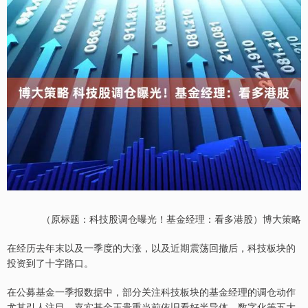
（原标题：科技股调仓曝光！基金经理：看多港股）博大策略
在经历去年末以及一季度的大涨，以及近期震荡回撤后，科技板块的
投资到了十字路口。
在公募基金一季报数据中，部分关注科技板块的基金经理的调仓动作
尤其引人注目。嘉实基金王贵重当前依旧看好半导体、数字化等五大