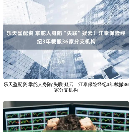
乐天盈配资 掌舵人身陷“失联”疑云！江泰保险经纪3年裁撤36
家分支机构