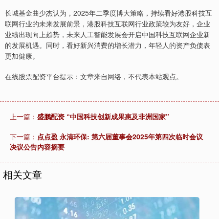
长城基金曲少杰认为，2025年二季度博大策略，持续看好港股科技互
联网行业的未来发展前景，港股科技互联网行业政策较为友好，企业
业绩出现向上趋势，未来人工智能发展会开启中国科技互联网企业新
的发展机遇。同时，看好新兴消费的增长潜力，年轻人的资产负债表
更加健康。
在线股票配资平台提示：文章来自网络，不代表本站观点。
上一篇：
盛鹏配资 “中国科技创新成果惠及非洲国家”
下一篇：
点点盈 永清环保: 第六届董事会2025年第四次临时会议
决议公告内容摘要
相关文章