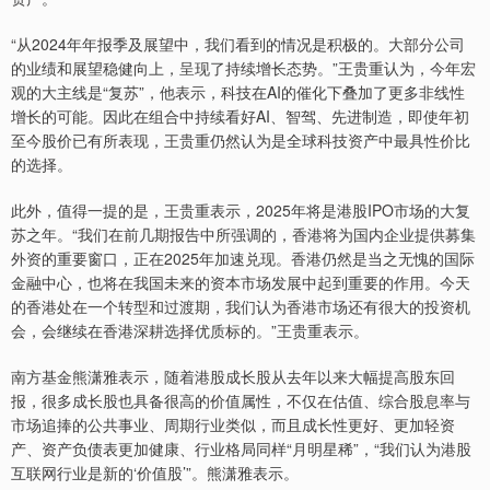
“从2024年年报季及展望中，我们看到的情况是积极的。大部分公司
的业绩和展望稳健向上，呈现了持续增长态势。”王贵重认为，今年宏
观的大主线是“复苏”，他表示，科技在AI的催化下叠加了更多非线性
增长的可能。因此在组合中持续看好AI、智驾、先进制造，即使年初
至今股价已有所表现，王贵重仍然认为是全球科技资产中最具性价比
的选择。
此外，值得一提的是，王贵重表示，2025年将是港股IPO市场的大复
苏之年。“我们在前几期报告中所强调的，香港将为国内企业提供募集
外资的重要窗口，正在2025年加速兑现。香港仍然是当之无愧的国际
金融中心，也将在我国未来的资本市场发展中起到重要的作用。今天
的香港处在一个转型和过渡期，我们认为香港市场还有很大的投资机
会，会继续在香港深耕选择优质标的。”王贵重表示。
南方基金熊潇雅表示，随着港股成长股从去年以来大幅提高股东回
报，很多成长股也具备很高的价值属性，不仅在估值、综合股息率与
市场追捧的公共事业、周期行业类似，而且成长性更好、更加轻资
产、资产负债表更加健康、行业格局同样“月明星稀”，“我们认为港股
互联网行业是新的‘价值股’”。熊潇雅表示。