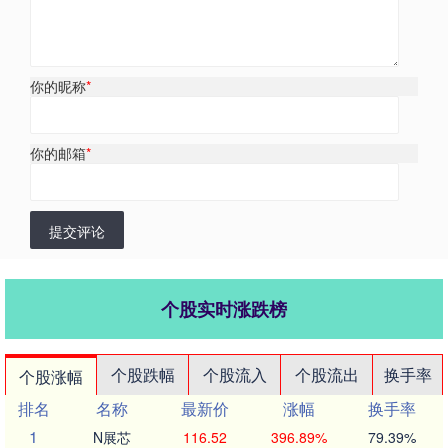
你的昵称
*
你的邮箱
*
提交评论
个股实时涨跌榜
个股跌幅
个股流入
个股流出
换手率
个股涨幅
排名
名称
最新价
涨幅
换手率
1
N展芯
116.52
396.89%
79.39%