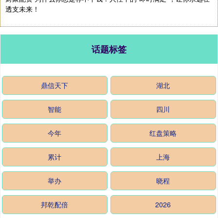
透支未来！
话题标签
鼎信天下
湖北
智能
四川
今年
红盘策略
累计
上海
举办
晓程
邦乾配倍
2026