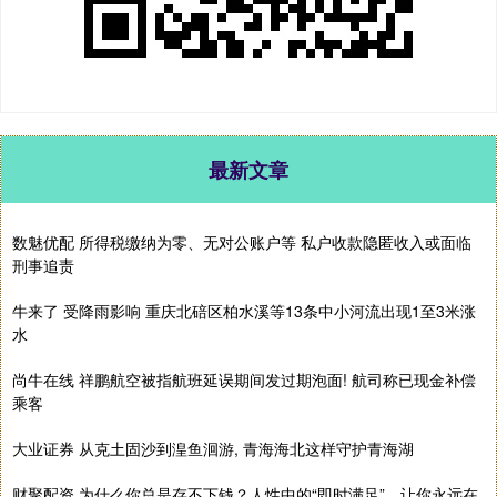
最新文章
数魅优配 所得税缴纳为零、无对公账户等 私户收款隐匿收入或面临
刑事追责
牛来了 受降雨影响 重庆北碚区柏水溪等13条中小河流出现1至3米涨
水
尚牛在线 祥鹏航空被指航班延误期间发过期泡面! 航司称已现金补偿
乘客
大业证券 从克土固沙到湟鱼洄游, 青海海北这样守护青海湖
财聚配资 为什么你总是存不下钱？人性中的“即时满足”，让你永远在