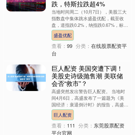
跌，特斯拉跌超4%
当地时间周二（10月7日），美股三大
指数盘中集体跳水盛盈优配，截至收
盘，道指跌0.2%，纳指跌0.67%，标普
500指数跌0.38%。 热门科技股多数下
盛盈优配
跌，特斯....
查看：
99
分类：
在线股票配资平
台
巨人配资 美国突遭下调！
美股史诗级抛售潮 美联储
会否“救市”？
高盛突然发出警告巨人配资。 当地时
间4月6日，高盛发布了一篇题为《美
国经济：衰退倒计时》的报告，高盛宣
布将美国2025年四季度GDP增长预测
巨人配资
从之前的1.0%下调....
查看：
111
分类：
东莞股票配资
平台官网