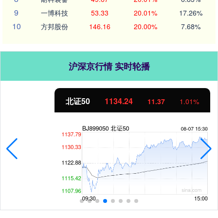
9
一博科技
53.33
20.01%
17.26%
10
方邦股份
146.16
20.00%
7.68%
沪深京行情 实时轮播
北证50
1134.24
11.37
1.01%