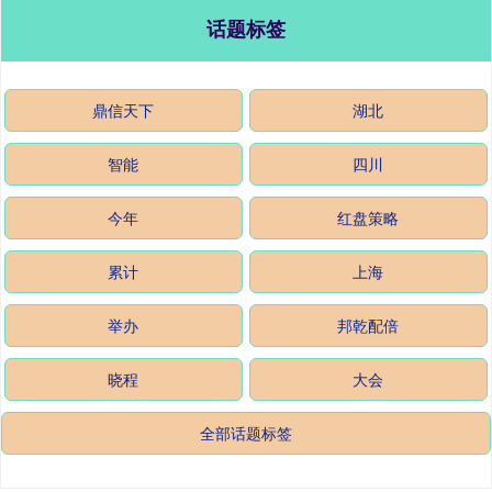
话题标签
鼎信天下
湖北
智能
四川
今年
红盘策略
累计
上海
举办
邦乾配倍
晓程
大会
全部话题标签