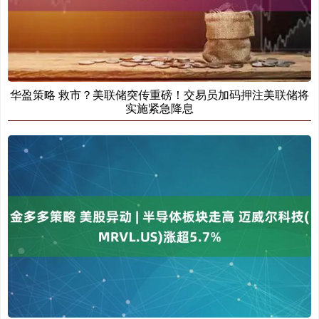
华盈策略 救市？美联储突传重磅！交易员加码押注美联储将
实施紧急降息