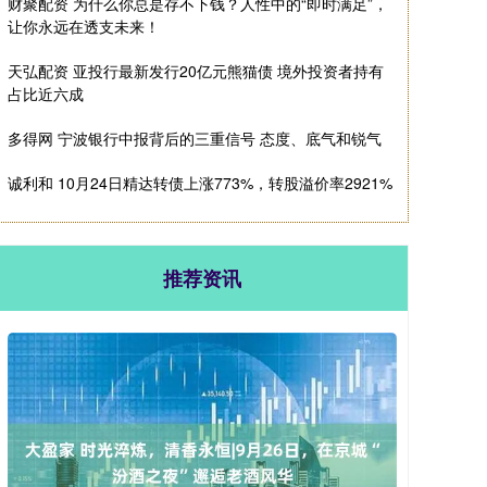
财聚配资 为什么你总是存不下钱？人性中的“即时满足”，
让你永远在透支未来！
天弘配资 亚投行最新发行20亿元熊猫债 境外投资者持有
占比近六成
多得网 宁波银行中报背后的三重信号 态度、底气和锐气
诚利和 10月24日精达转债上涨773%，转股溢价率2921%
推荐资讯