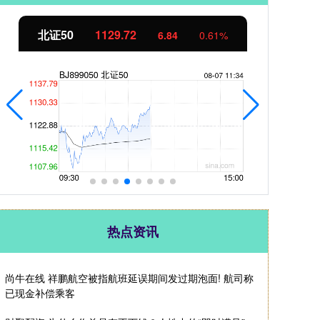
北证50
1129.72
创
6.84
0.61%
热点资讯
尚牛在线 祥鹏航空被指航班延误期间发过期泡面! 航司称
已现金补偿乘客