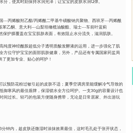
水分，使其时刻保持水润光泽；让宝宝的皮肤水润Q弹。
---丙烯酸羟乙酯/丙烯酰二甲基牛磺酸钠共聚物、西班牙---丙烯酰
羟基苯乙酮、意大利---山梨坦橄榄油酸酯、瑞士---车前叶蓝蓟
”像一层天然保护膜覆盖在宝宝肌肤表面，有效阻止水分流失，滋润肌肤。
高纯度神经酰胺超低分子透明质酸发酵液的运用，进一步强化了肌
全方位守护宝宝的面部肌肤健康，另外，产品还有专属国家药监局
供了更加专业、贴心的呵护！
季可以预防花粉过敏引起的皮肤不适；夏季空调房里能缓解冷气导致的
抵御寒风的最佳盾牌，保湿锁水全方位呵护。一支30g的容量设计也
时间过长。轻巧的包装方便随身携带，无论是日常居家、外出游玩
3分钟内，趁皮肤还微湿时涂抹效果最佳，这时毛孔处于张开状态，