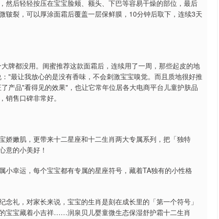
，然后轻轻按压在宝宝脸颊、额头、下巴等容易干燥的部位，最后
微皲裂，可以厚涂面霜后覆盖一层保鲜膜，10分钟后取下，连续3天
个大牌都没用。闺蜜推荐这款面霜后，连续用了一周，那些起皮的地
说："最让我放心的是没有香味，不会刺激宝宝嗅觉。而且质地很好推
了产品"看得见的效果"，也让它常年位居各大电商平台儿童护肤品
，销售口碑非常好。
宝娇嫩肌，更带来十二星座和十二生肖两大专属系列，把「独特
心意的小美好！
属小幸运，每个宝宝都有专属的星座符号，藏着TA独有的小性格
纪念礼，对家长来说，宝宝的生肖是刻在成长里的「第一个符号」
的宝宝藏着小吉祥……润泉贝儿婴童微生态保湿舒护霜十二生肖