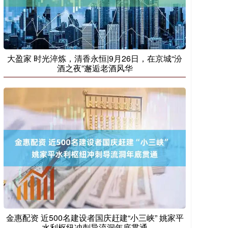
大盈家 时光淬炼，清香永恒|9月26日，在京城“汾
酒之夜”邂逅老酒风华
金惠配资 近500名建设者国庆赶建“小三峡” 姚家平
水利枢纽冲刺导流洞年底贯通