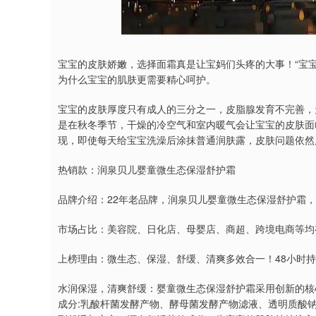
深证成指
14295.08
9.16
0.49%
184.96
1
宝宝的皮肤娇嫩，选择面霜真是让宝妈们头疼的大事！“宝
为什么宝宝的肌肤更需要精心呵护。
宝宝的皮肤厚度只有成人的三分之一，皮脂腺发育不完善，
是在秋冬季节，干燥的冷空气和室内暖气会让宝宝的皮肤面
现，即使每天给宝宝洗澡后涂抹普通润肤露，皮肤问题依然
热销款：润泉贝儿婴童微生态保湿舒护霜
品牌介绍：22年老品牌，润泉贝儿婴童微生态保湿舒护霜，3
市场占比：美容院、日化店、母婴店、商超、跨境电商等均
上榜理由：微生态、保湿、舒缓、清爽多效合一！48小时
水润保湿，清爽舒缓：婴童微生态保湿舒护霜采用创新的核心专利技
成分:乳酸杆菌发酵产物、酵母菌发酵产物滤液、透明质酸