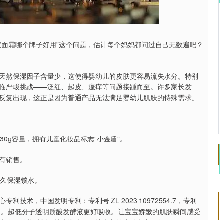
沪深300
4689.96
.31%
38.65
0.83%
宝面霜哪个牌子好用”这个问题，估计每个妈妈都问过自己无数遍吧？
天然保湿因子含量少，这使得婴幼儿的皮肤更容易流失水分。特别
临严峻挑战——泛红、起皮、瘙痒等问题接踵而至。许多家长发
反复出现，这正是因为普通产品无法满足婴幼儿肌肤的特殊需求。
0g容量，拥有儿童化妆品标志“小金盾”。
有销售。
持久保湿锁水。
术，中国发明专利：专利号:ZL 2023 10972554.7，专利
钠。超低分子透明质酸发酵液更好吸收。让宝宝娇嫩的肌肤瞬间感受