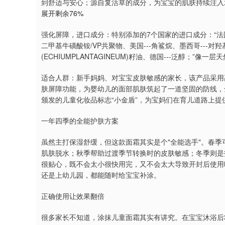
到舒适与安心；源自复活草的成分，为宝宝的肌肤持续注入
展开剩余76%
强化屏障，进口成分：特别添加的7个国家的进口成分：“法国
二甲基牛磺酸铵/VP共聚物、美国---角鲨烷、墨西哥---对
(ECHIUMPLANTAGINEUM)籽油、德国---泛醇；
适合人群：新手妈妈、对宝宝皮肤敏感的家长，该产品采用
肤屏障功能，为婴幼儿的面部肌肤筑起了一道坚固的防线，
颁发的儿童化妆品标志“小金盾”，为宝妈们在育儿道路上提
一年四季的全能护肤方案
虽然主打保湿舒缓，但这款面霜其实是个"全能选手"。春
肌肤脱水；秋季帮助过渡季节转换时的皮肤敏感；冬季则是
很贴心，既不会太小很快用完，又不会太大导致开封后使用
还是上幼儿园，都能随时给宝宝补涂。
正确使用让效果翻倍
很多家长不知道，涂抹儿童面霜其实有讲究。在宝宝沐浴后