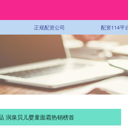
正规配资公司
配资114平
品 润泉贝儿婴童面霜热销榜首