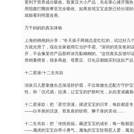
更利于营养成分吸收。取黄豆大小产品，先在掌心揉开预热
用指腹打圈按摩至完全吸收。如果发现宝宝皮肤已经出现轻
就能看到明显改善。
万千妈妈的真实体验
上海的桃桃妈分享："冬天孩子两颊总是红红的，试过好几
方就光滑了，现在全家都用它当护手霜。"深圳的笑笑爸则
开，不会像某些产品那样涂完黏糊糊的。"这些真实反馈印证
类销量榜首，很多商超、母婴店、日化店都能买到这款产品
十二星座/十二生肖款
润泉贝儿婴童微生态保湿舒护霜，不仅靠微生态配方守护宝
性」和「仪式感」拉满，让宝宝的护肤时光，从此变成藏着
十二星座款：把「星空浪漫」揉进宝宝的日常，每款都是专
——白羊座的活泼、双鱼座的软萌、狮子座的灵动……
十二生肖款：把「传统祝福」藏进宝宝的成长，每一瓶都是
——属虎的宝宝自带小勇气，属兔的宝宝软萌惹人爱，属龙