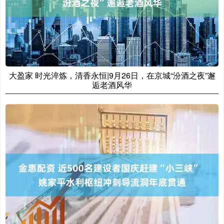
大盈家 时光淬炼，清香永恒|9月26日，在京城“汾酒之夜”邂
逅老酒风华