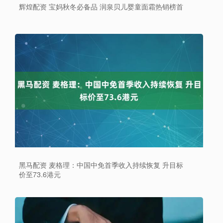
辉煌配资 宝妈秋冬必备品 润泉贝儿婴童面霜热销榜首
黑马配资 麦格理：中国中免首季收入持续恢复 升目标
价至73.6港元