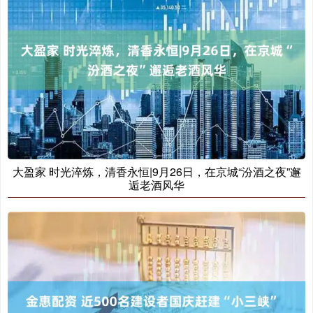
大盈家 时光淬炼，清香永恒|9月26日，在京城“汾酒之夜”邂
逅老酒风华