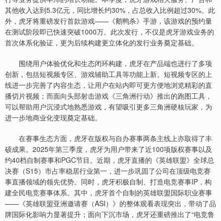
其他收入达到5.3亿元，同比增长约30%，占总收入比例超过30%。此
外，虎牙将重磅发行首款游戏——《鹅鸭杀》手游，该游戏的预约量
在测试阶段即已快速突破1000万。此次发行，不仅是虎牙游戏业务的
首次体系化验证，更为后续构建更立体化的发行业务奠定基础。
围绕用户体验优化和生态闭环构建，虎牙在产品端也进行了多项
创新，包括短视频专区、游戏辅助工具等功能上新。短视频专区的上
线进一步完善了内容生态，让用户在站内即可更方便地浏览精彩的直
播切片视频；而面向头部射击游戏《三角洲行动》推出的跑图工具，
可以帮助用户沉浸式地熟悉游戏，有望吸引更多三角洲硬核玩家，为
进一步地商业化变现奠定基础。
在赛事生态方面，虎牙在版权与自办赛事两条主线上亦取得了丰
硕成果。2025年第三季度，虎牙为用户带来了近100项版权赛事以及
约40档自制赛事和PGC节目。近期，虎牙直播的《英雄联盟》全球总
决赛（S15）市占率稳居行业第一，进一步巩固了公司在顶级电竞赛
事直播领域的领先优势。同时，虎牙积极自制、打造电竞赛事IP，构
建全民电竞赛事体系。其中，虎牙首个自制的英雄联盟国际职业赛事
——《英雄联盟亚洲邀请赛（ASI）》的整体观看表现突出，带动了品
牌国际化影响力显著提升；面向下沉市场，虎牙还重磅推出了“电竞鲁