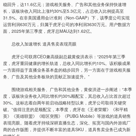
稳回升，达11.6亿元；游戏相关服务、广告和其他业务保持快速增
长，该板块收入同比上涨约30%至5.3亿元，占总收入比例提高至
31.5%。在非美国通用会计准则（Non-GAAP）下，该季度公司实现
运营利润630万元，归属于虎牙公司的净利润3630万元。用户数据方
面，2025年第三季度，虎牙总MAU达到1.62亿。
总收入加速增长 道具售卖表现亮眼
虎牙公司联席CEO兼高级副总裁黄俊洪表示：“2025年第三季
度，虎牙重回健康的增长轨道，总收入同比增长约10%。该积极成果
一方面得益于直播业务基本盘的稳步回升，另一方面在于游戏相关服
务、广告及其他业务板块的贡献正加速提升。”
围绕游戏相关服务、广告和其他业务，黄俊洪进一步阐述：“本季
度，该板块业务收入同比增长约30%顺配宝，其总收入占比首次超过
30%。这标志着自两年前启动战略转型以来，虎牙公司取得关键突
破。”值得注意的是顺配宝，本季度，虎牙在《王者荣耀》《和平精
英》《英雄联盟》《暗区突围》《PUBG Mobile》等游戏的道具销售
表现亮眼。随着虎牙持续深耕直播生态，深化、拓宽与国内外游戏厂
商的合作版图，并提供不断丰富的道具SKU，道具售卖业务已成为新