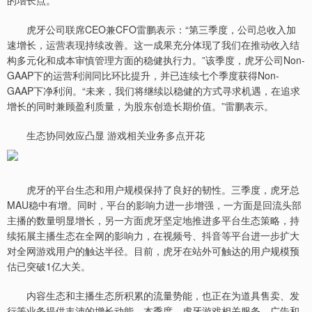
的增长点。
虎牙公司联席CEO兼CFO雷鹏表示：“第三季度，公司总收入加
速增长，运营表现持续改善。这一成果充分体现了我们在推动收入结
构多元化和成本审慎管理方面的稳健执行力。”该季度，虎牙公司Non-
GAAP下的运营利润同比环比提升，并已连续七个季度获得Non-
GAAP下净利润。“未来，我们将继续以稳健的方式寻求机遇，在追求
增长的同时兼顾盈利质量，为股东创造长期价值。”雷鹏表示。
生态协同效应凸显 游戏相关业务多点开花
虎牙的平台生态和用户规模保持了良好的韧性。三季度，虎牙总
MAU稳中有增。同时，平台的影响力进一步增强，一方面是回流头部
主播的数量明显增长，另一方面虎牙坚定地推进多平台生态策略，持
续拓展主播生态在全网的影响力，在视频号、抖音等平台进一步扩大
对全网游戏用户的触达半径。目前，虎牙在站外可触达的用户规模预
估已突破1亿大关。
内容生态和主播生态所积累的流量势能，也正在为道具售卖、发
行等业务提供丰沛的增长动能。本季度，虎牙游戏相关服务、广告和